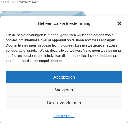
2718 RJ Zoetermeer
Beheer cookie toestemming
Om de beste ervaringen te bieden, gebruiken wij technologieën zoals
cookies om informatie over je apparaat op te slaan en/of te raadplegen.
Door in te stemmen met deze technologieën kunnen wij gegevens zoals
surfgedrag of unieke ID's op deze site verwerken. Als je geen toestemming
geeft of uw toestemming intrekt, kan dit een nadelige invloed hebben op
bepaalde functies en mogelijkheden.
Accepteren
Weigeren
Wie zijn wij
Bekijk voorkeuren
Contact met onze inkoop
€
3.99
20 Yoghurt broden 550gram per
Klantenservice
Uitverkocht
ex.
stuk
Cookiebeleid
Algemene voorwaarden
Menu
Cart
BTW
Annuleer & Retourbeleid