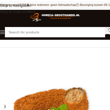
ezorgen vanaf €250
👤 Voor iedereen: geen lidmaatschap
🕒 Bezorging tussen 08-1
Skip to navigation
Skip to main content
Home
Outlet