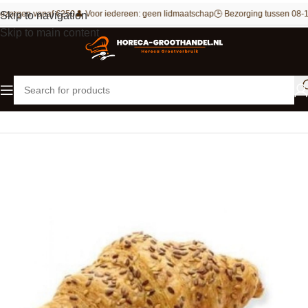
ezorgen vanaf €250
👤 Voor iedereen: geen lidmaatschap
🕒 Bezorging tussen 08-1
Skip to navigation
Skip to main content
Home
Bakkerij
Croissants