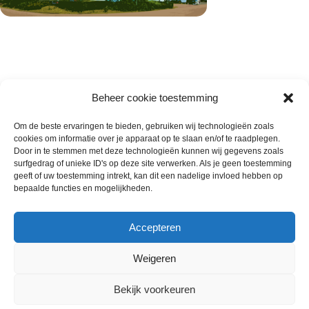
Beheer cookie toestemming
Om de beste ervaringen te bieden, gebruiken wij technologieën zoals
cookies om informatie over je apparaat op te slaan en/of te raadplegen.
Wie zijn wij
Door in te stemmen met deze technologieën kunnen wij gegevens zoals
surfgedrag of unieke ID's op deze site verwerken. Als je geen toestemming
Contact met onze inkoop
geeft of uw toestemming intrekt, kan dit een nadelige invloed hebben op
Klantenservice
bepaalde functies en mogelijkheden.
Algemene voorwaarden
Annuleer & Retourbeleid
Accepteren
Weigeren
Gemaakt door
Horeca-Groothandel
2024
Bekijk voorkeuren
Wij gebruiken cookies om uw ervaring op onze
€
4.99
website te verbeteren. Door deze website te bezoeken,