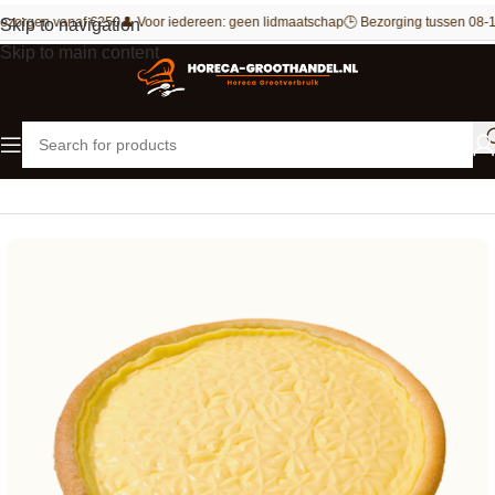
ezorgen vanaf €250
👤 Voor iedereen: geen lidmaatschap
🕒 Bezorging tussen 08-1
Skip to navigation
Skip to main content
Home
Patisserie