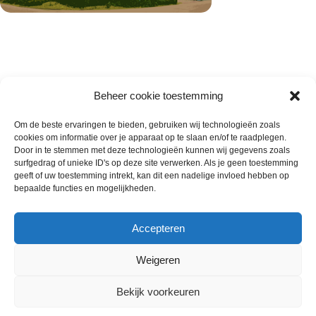
Beheer cookie toestemming
Om de beste ervaringen te bieden, gebruiken wij technologieën zoals
cookies om informatie over je apparaat op te slaan en/of te raadplegen.
Wie zijn wij
Door in te stemmen met deze technologieën kunnen wij gegevens zoals
surfgedrag of unieke ID's op deze site verwerken. Als je geen toestemming
Contact met onze inkoop
geeft of uw toestemming intrekt, kan dit een nadelige invloed hebben op
Klantenservice
bepaalde functies en mogelijkheden.
Algemene voorwaarden
Annuleer & Retourbeleid
Accepteren
Weigeren
Gemaakt door
Horeca-Groothandel
2024
Bekijk voorkeuren
Wij gebruiken cookies om uw ervaring op onze
€
1.99
website te verbeteren. Door deze website te bezoeken,
18 x Open Vlaai 320 gram per