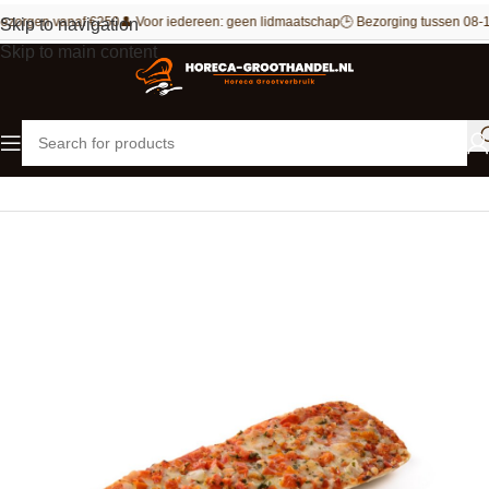
ezorgen vanaf €250
👤 Voor iedereen: geen lidmaatschap
🕒 Bezorging tussen 08-1
Skip to navigation
Skip to main content
Home
Snacks
Pizza's