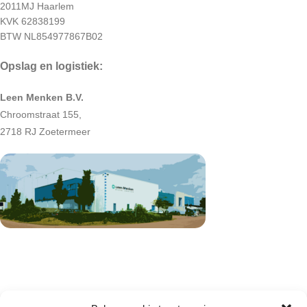
2011MJ Haarlem
KVK 62838199
BTW NL854977867B02
Opslag en logistiek:
Leen Menken B.V.
Chroomstraat 155,
2718 RJ Zoetermeer