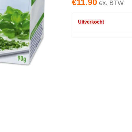
€
11.90
ex. BTW
Uitverkocht