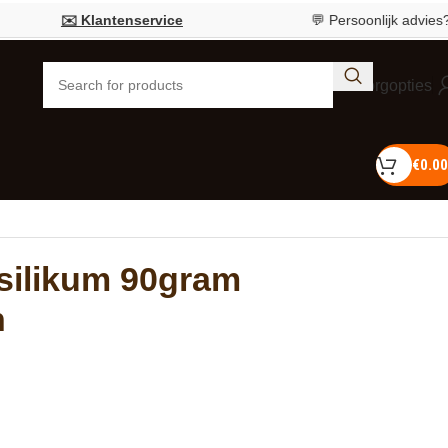
✉️ Klantenservice
💬 Persoonlijk advies?
Bel 0
Bezorgopties
€
0.00
silikum 90gram
n