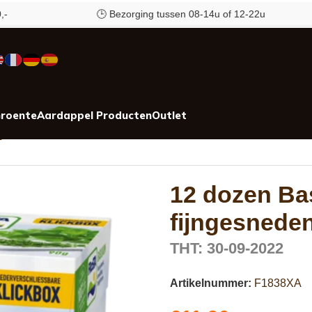
🕒 Bezorging tussen 08-14u of 12-22u
roente
Aardappel Producten
Outlet
ngesneden
12 dozen Ba
fijngesnede
THT: 30-09-2022
Artikelnummer:
F1838XA