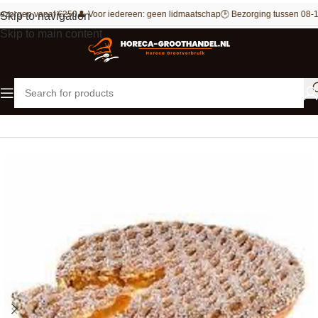
ezorgen vanaf €250
👤 Voor iedereen: geen lidmaatschap
🕒 Bezorging tussen 08-1
Skip to navigation
Skip to main content
Home
Patisserie