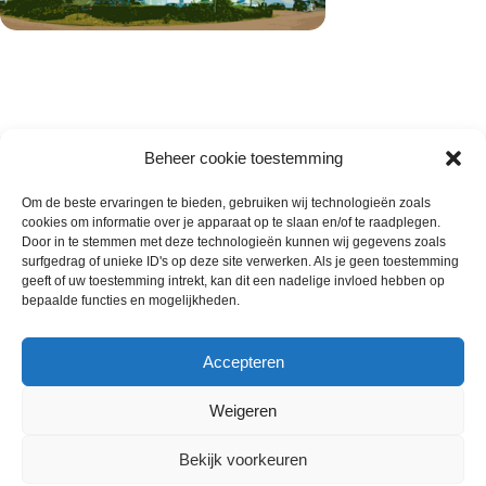
Beheer cookie toestemming
Om de beste ervaringen te bieden, gebruiken wij technologieën zoals
cookies om informatie over je apparaat op te slaan en/of te raadplegen.
Wie zijn wij
Door in te stemmen met deze technologieën kunnen wij gegevens zoals
surfgedrag of unieke ID's op deze site verwerken. Als je geen toestemming
Contact met onze inkoop
geeft of uw toestemming intrekt, kan dit een nadelige invloed hebben op
Klantenservice
bepaalde functies en mogelijkheden.
Algemene voorwaarden
Annuleer & Retourbeleid
Accepteren
Weigeren
Gemaakt door
Horeca-Groothandel
2024
Bekijk voorkeuren
Wij gebruiken cookies om uw ervaring op onze
10 x 1 kilo Vannamei 61/70 PND
€
99.99