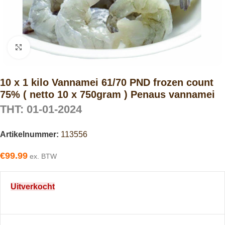
Click to enlarge
10 x 1 kilo Vannamei 61/70 PND frozen count
75% ( netto 10 x 750gram ) Penaus vannamei
THT: 01-01-2024
Artikelnummer:
113556
€
99.99
ex. BTW
Uitverkocht