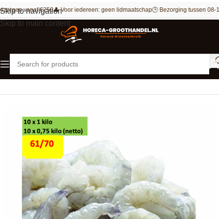
ezorgen vanaf €250
👤 Voor iedereen: geen lidmaatschap
🕒 Bezorging tussen 08-1
Skip to navigation
Skip to main content
Home
Vis