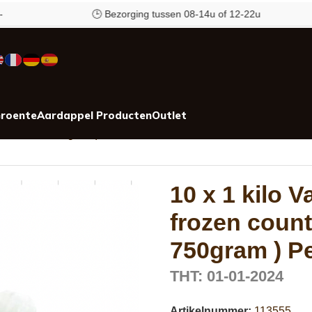
🕒 Bezorging tussen 08-14u of 12-22u
roente
Aardappel Producten
Outlet
 netto 10 x 750gram ) Penaus vannamei
10 x 1 kilo 
frozen count
750gram ) P
THT: 01-01-2024
Artikelnummer:
113555