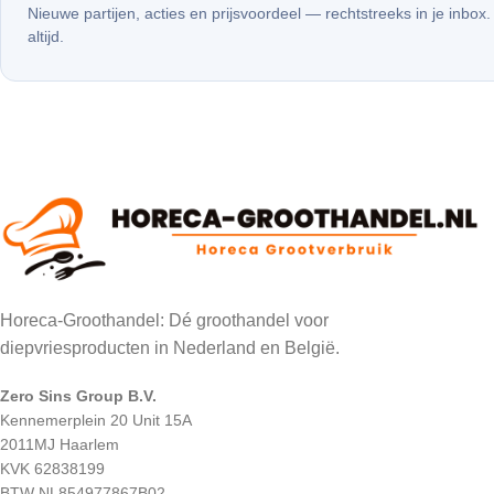
Nieuwe partijen, acties en prijsvoordeel — rechtstreeks in je inbox
altijd.
Horeca-Groothandel: Dé groothandel voor
diepvriesproducten in Nederland en België.
Zero Sins Group B.V.
Kennemerplein 20 Unit 15A
2011MJ Haarlem
KVK 62838199
BTW NL854977867B02