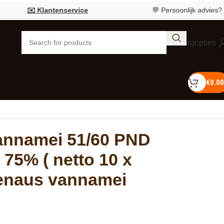
✉️ Klantenservice
💬 Persoonlijk advies?
Bel 055 
Bezorgopties
€
0.00
Vannamei 51/60 PND
 75% ( netto 10 x
enaus vannamei