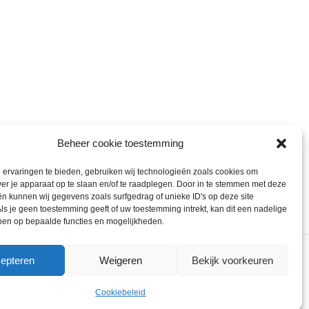
Beheer cookie toestemming
ervaringen te bieden, gebruiken wij technologieën zoals cookies om
ver je apparaat op te slaan en/of te raadplegen. Door in te stemmen met deze
n kunnen wij gegevens zoals surfgedrag of unieke ID's op deze site
ls je geen toestemming geeft of uw toestemming intrekt, kan dit een nadelige
ben op bepaalde functies en mogelijkheden.
epteren
Weigeren
Bekijk voorkeuren
ons gebruik van cookies.
ACCEPT
Cookiebeleid