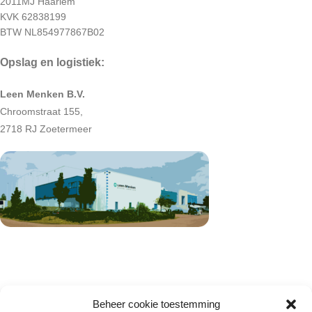
2011MJ Haarlem
KVK 62838199
BTW NL854977867B02
Opslag en logistiek:
Leen Menken B.V.
Chroomstraat 155,
2718 RJ Zoetermeer
Beheer cookie toestemming