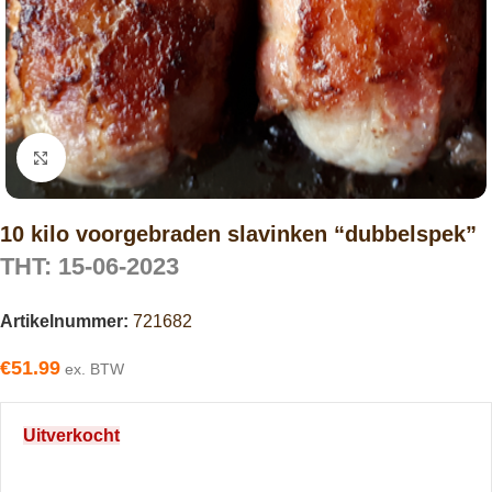
Click to enlarge
10 kilo voorgebraden slavinken “dubbelspek”
THT: 15-06-2023
Artikelnummer:
721682
€
51.99
ex. BTW
Uitverkocht