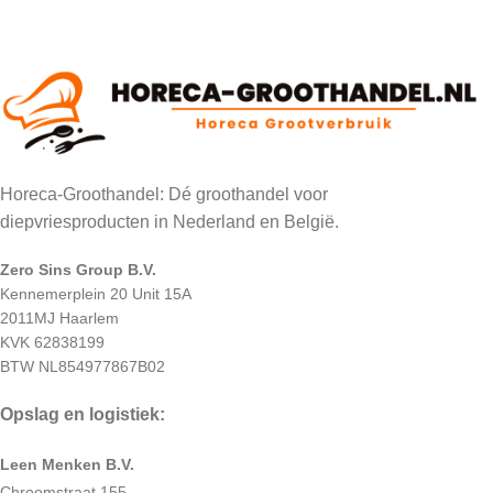
Horeca-Groothandel: Dé groothandel voor
diepvriesproducten in Nederland en België.
Zero Sins Group B.V.
Kennemerplein 20 Unit 15A
2011MJ Haarlem
KVK 62838199
BTW NL854977867B02
Opslag en logistiek:
Leen Menken B.V.
Chroomstraat 155,