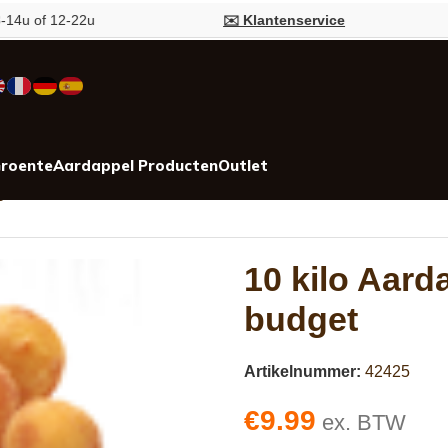
of 12-22u
✉️ Klantenservice

roente
Aardappel Producten
Outlet
get
10 kilo Aard
budget
Artikelnummer:
42425
€
9.99
ex. BTW