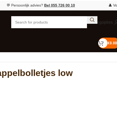
 Persoonlijk advies?
Bel 055 726 00 10
👤 Voor ie
Bezorgopties
€
0.00
appelbolletjes low