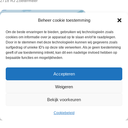
2718 RJ Zoetermeer
Beheer cookie toestemming
Om de beste ervaringen te bieden, gebruiken wij technologieën zoals
cookies om informatie over je apparaat op te slaan en/of te raadplegen.
Door in te stemmen met deze technologieën kunnen wij gegevens zoals
surfgedrag of unieke ID's op deze site verwerken. Als je geen toestemming
geeft of uw toestemming intrekt, kan dit een nadelige invloed hebben op
bepaalde functies en mogelijkheden.
Accepteren
Weigeren
Wie zijn wij
Bekijk voorkeuren
Contact met onze inkoop
€
39.00
10 kilo KIPVLEUGELS DIK –
Klantenservice
Uitverkocht
ex.
BORRELHAP GEKRUID
Cookiebeleid
Menu
Cart
Algemene voorwaarden
BTW
Annuleer & Retourbeleid