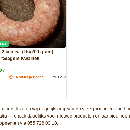
MENT
.2 kilo ca. (16×200 gram)
“Slagers Kwaliteit”
027
W
📦 16 stuks per doos
⚖️ 3.2 kg
AAN WINKELWAGEN
thandel leveren wij dagelijks ingevroren vleesproducten aan h
atig — check dagelijks voor nieuwe producten en aanbiedingen.
 opnemen via 055 726 00 10.