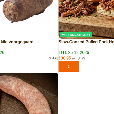
VAST ASSORTIMENT
 kilo voorgegaard
Slow-Cooked Pulled Pork H
026
THT: 25-12-2026
€
30.95
W
⚖️ 4 kg
ex. BTW
AAN WINKELWAGEN
TOEVOEGEN AAN WINKELWAG