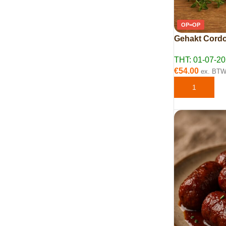
OP=OP
Gehakt Cordo
THT: 01-07-2
€
54.00
ex. BT
TOEVOEGEN 