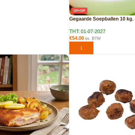
AAN WINKELWAGEN
OP=OP
Gegaarde Soepballen 10 kg.
THT: 01-07-2027
€
54.00
ex. BTW
TOEVOEGEN AAN WINKELWAG