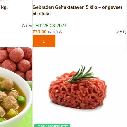
 kg.
Gebraden Gehaktstaven 5 kilo – ongeveer
50 stuks
THT: 28-03-2027
⚖️ 8 kg
€
33.00
ex. BTW
⚖️ 5 kg
EN
TOEVOEGEN AAN WINKELWAGEN
VAST ASSORTIMENT