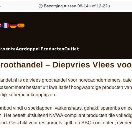
🕒 Bezorging tussen 08-14u of 12-22u
✉️ Klan
roente
Aardappel Producten
Outlet
roothandel – Diepvries Vlees voo
ndel.nl is dé vlees groothandel voor horecaondernemers, cater
esassortiment bestaat uit kwalitatief hoogwaardige producte
rlijk scherpe inkoopprijzen.
anbod vindt u speklappen, varkenshaas, gehakt, spareribs en 
en. Het betreft uitsluitend NVWA-compliant producten die volledi
port. Geschikt voor restaurants, grill- en BBQ-concepten, evene