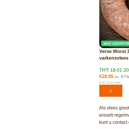
VAST ASSORTI
Verse Worst 3
varkensvlees 
THT: 18-01-2
€
28.95
ex. BT
(≈ €2,12 per stuk)
TOEVOEGEN 
Als vlees groo
wisselt regelm
kunt u contact