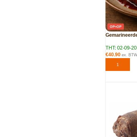
OP=OP
Gemarineerde 
THT: 02-09-2
€
40.90
ex. BT
TOEVOEGEN 