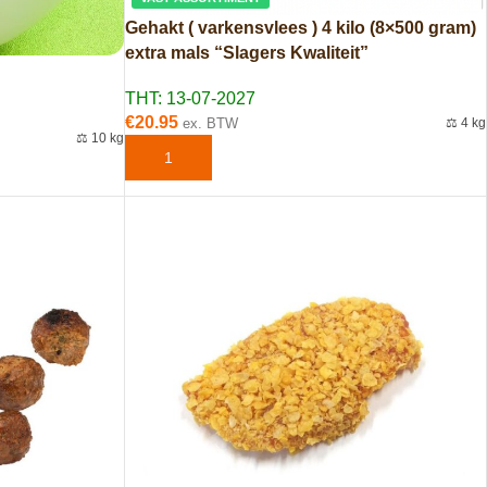
Gehakt ( varkensvlees ) 4 kilo (8×500 gram)
extra mals “Slagers Kwaliteit”
THT: 13-07-2027
€
20.95
ex. BTW
⚖️ 4 kg
⚖️ 10 kg
TOEVOEGEN AAN WINKELWAGEN
EN