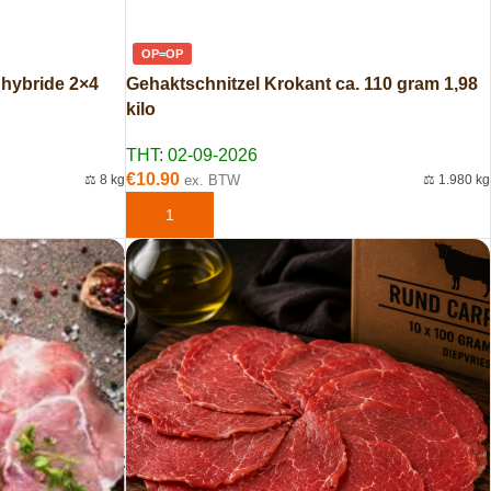
OP=OP
 hybride 2×4
Gehaktschnitzel Krokant ca. 110 gram 1,98
kilo
THT: 02-09-2026
€
10.90
⚖️ 8 kg
ex. BTW
⚖️ 1.980 kg
EN
TOEVOEGEN AAN WINKELWAGEN