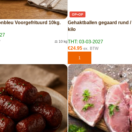
OP=OP
nbleu Voorgefrituurd 10kg.
Gehaktballen gegaard rund /
kilo
027
THT: 03-03-2027
W
⚖️ 10 kg
€
24.95
ex. BTW
AAN WINKELWAGEN
TOEVOEGEN AAN WINKELWAG