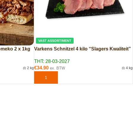
VAST ASSORTIMENT
omeko 2 x 1kg
Varkens Schnitzel 4 kilo “Slagers Kwaliteit”
THT: 28-03-2027
€
34.90
⚖️ 2 kg
ex. BTW
⚖️ 4 kg
EN
TOEVOEGEN AAN WINKELWAGEN