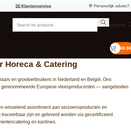
tenservice
💬 Persoonlijk advies?
Bel 055 726 00 
Bezorgopties
€
0.00
r Horeca & Catering
aars en grootverbruikers in Nederland en België. Ons
n van gerenommeerde Europese vleesproducenten — aangeboden
een wisselend assortiment aan seizoensproducten en
g traceerbaar zijn en geleverd worden via gecertificeerd
mentencatering en kantines.