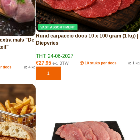
VAST ASSORTIMENT
Rund carpaccio doos 10 x 100 gram (1 kg) |
extra mals “De
Diepvries
eit”
THT: 24-06-2027
€
27.95
ex. BTW
📦 10 stuks per doos
⚖️ 1 kg
er doos
⚖️ 4 kg
TOEVOEGEN AAN WINKELWAGEN
EN