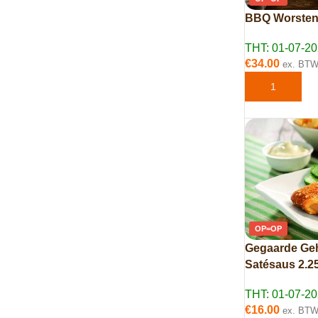
BBQ Worsten 
THT: 01-07-2
€
34.00
ex. BT
TOEVOEGEN 
OP=OP
Gegaarde Geh
Satésaus 2.2
THT: 01-07-2
€
16.00
ex. BT