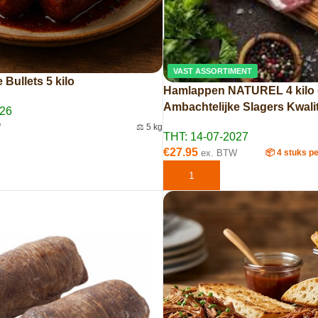
VAST ASSORTIMENT
Bullets 5 kilo
Hamlappen NATUREL 4 kilo 
Ambachtelijke Slagers Kwalit
026
W
⚖️ 5 kg
THT: 14-07-2027
AAN WINKELWAGEN
€
27.95
ex. BTW
📦 4 stuks p
TOEVOEGEN AAN WINKELWAG