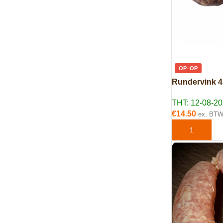
OP=OP
Rundervink 4
THT: 12-08-2
€
14.50
ex. BT
TOEVOEGEN 