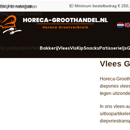
p
💶 Minimum bestelbedrag € 250,-
Skip to navigation
Skip to main content
Bakkerij
Vlees
Vis
Kip
Snacks
Patisserie
IJs
G
lle producten
Acties
Vlees G
Horeca-Grootha
diepvries vle
tegen uitzonde
In ons vlees-a
uitloopartikel
diepvriestrans