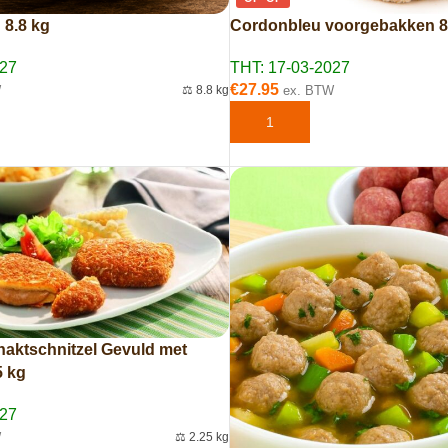
8.8 kg
Cordonbleu voorgebakken 8
027
THT: 17-03-2027
€
27.95
W
⚖️ 8.8 kg
ex. BTW
AAN WINKELWAGEN
TOEVOEGEN AAN WINKELWAG
aktschnitzel Gevuld met
5 kg
027
W
⚖️ 2.25 kg