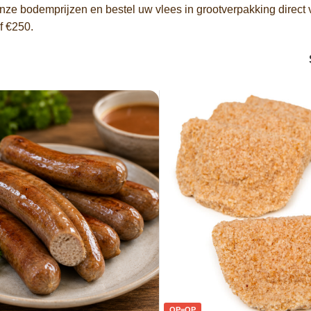
onze bodemprijzen en bestel uw vlees in grootverpakking dire
f €250.
OP=OP